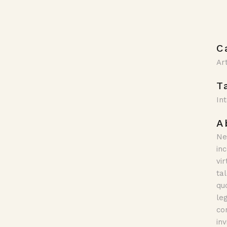
C
Ar
T
In
A
Ne
in
vi
ta
qu
le
co
in