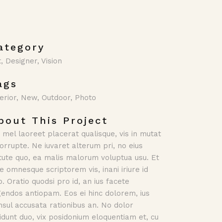
ategory
t, Designer, Vision
ags
terior, New, Outdoor, Photo
bout This Project
 mel laoreet placerat qualisque, vis in mutat
corrupte. Ne iuvaret alterum pri, no eius
rtute quo, ea malis malorum voluptua usu. Et
le omnesque scriptorem vis, inani iriure id
o. Oratio quodsi pro id, an ius facete
gendos antiopam. Eos ei hinc dolorem, ius
nsul accusata rationibus an. No dolor
vidunt duo, vix posidonium eloquentiam et, cu